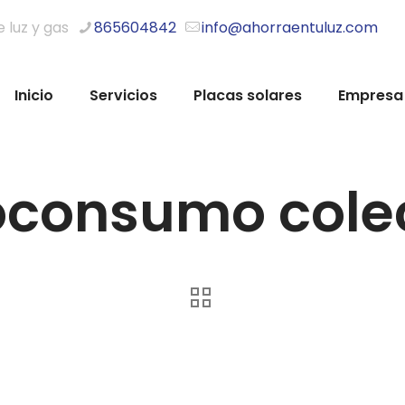
e luz y gas
865604842
info@ahorraentuluz.com
Inicio
Servicios
Placas solares
Empresa
oconsumo colec