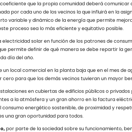
 coeficiente que la propia comunidad deberá comunicar a
ada por cada uno de los vecinos la que influirá en la asig
rto variable y dinámico de la energía que permite mejora
ste proceso sea lo más eficiente y equitativo posible.
a electricidad solar en función de los patrones de consum
 que permite definir de qué manera se debe repartir la g
da día del año.
e un local comercial en la planta baja que en el mes de a
r cero para que los demás vecinos tuvieran un mayor ben
nstalaciones en cubiertas de edificios públicos o privad
es a la atmósfera y un gran ahorro en la factura eléctri
 el consumo energético sostenible, de proximidad y respe
s una gran oportunidad para todos.
to,
por parte de la sociedad sobre su funcionamiento, bene