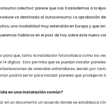
nsumo colectivo’ parece que nos traslademos a la épo
oduce va destinado al autoconsumo. La aprobación del Re
ctivo, una modalidad muy extendida en Europa y que si
ueremos hablaros en el post de hoy sobre este nuevo co
o para que, tanto la instalación fotovoltaica como los v
 14 dígitos. Esto permite que se puedan instalar paneles 
urbanizaciones de viviendas unifamiliares, siendo por tan
omún podría servir para instalar paneles que produjeran la
cida en una instalación común?
jar en un documento un acuerdo donde se establezca cóm