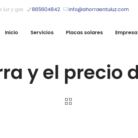
e luz y gas
865604842
info@ahorraentuluz.com
Inicio
Servicios
Placas solares
Empresa
ra y el precio d