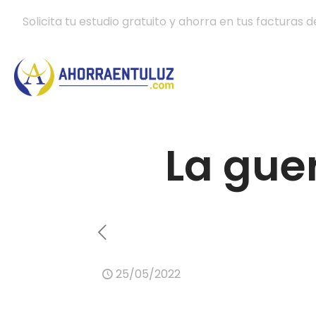
Solicita tu estudio gratuito y ahorra en tus facturas d
La guer
25/05/2022