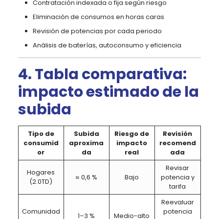
Contratación indexada o fija según riesgo
Eliminación de consumos en horas caras
Revisión de potencias por cada periodo
Análisis de baterías, autoconsumo y eficiencia
4. Tabla comparativa:
impacto estimado de la
subida
Tipo de
Subida
Riesgo de
Revisión
consumid
aproxima
impacto
recomend
or
da
real
ada
Revisar
Hogares
≈ 0,6 %
Bajo
potencia y
(2.0TD)
tarifa
Reevaluar
Comunidad
potencia
1–3 %
Medio-alto