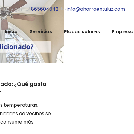
e luz y gas
865604842
info@ahorraentuluz.com
Inicio
Servicios
Placas solares
Empresa
nado: ¿Qué gasta
?
tas temperaturas,
idades de vecinos se
é consume más