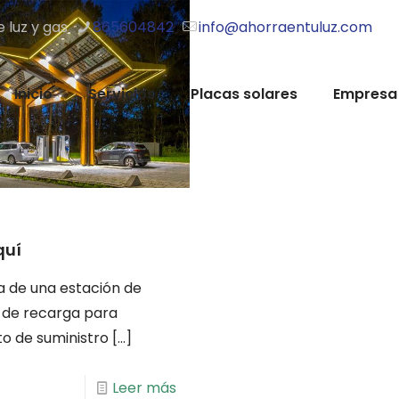
e luz y gas
865604842
info@ahorraentuluz.com
Inicio
Servicios
Placas solares
Empresa
quí
a de una estación de
s de recarga para
to de suministro
[…]
Leer más