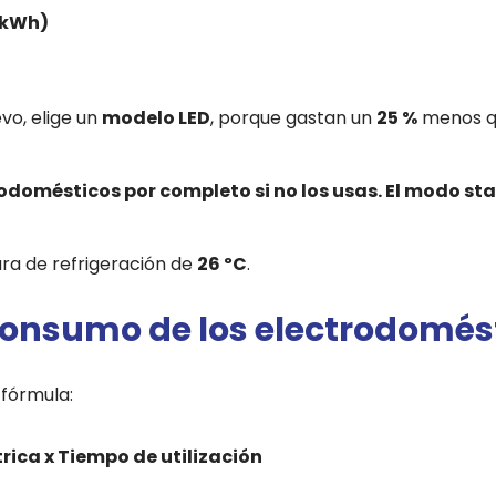
 kWh)
vo, elige un
modelo LED
, porque gastan un
25 %
menos qu
odomésticos por completo si no los usas. El modo
sta
ra de refrigeración de
26 ºC
.
consumo de los electrodomés
 fórmula:
rica x Tiempo de utilización