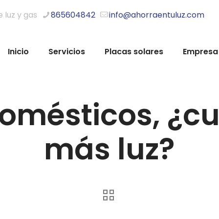
e luz y gas
865604842
info@ahorraentuluz.com
Inicio
Servicios
Placas solares
Empresa
domésticos, ¿cu
más luz?