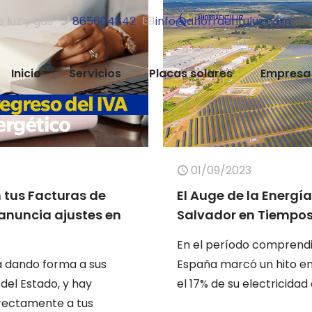
e luz y gas
865604842
info@ahorraentuluz.com
Inicio
Servicios
Placas solares
Empresa
01/09/2023
 tus Facturas de
El Auge de la Energí
 anuncia ajustes en
Salvador en Tiempos 
En el período comprendi
á dando forma a sus
España marcó un hito en 
el Estado, y hay
el 17% de su electricidad
rectamente a tus